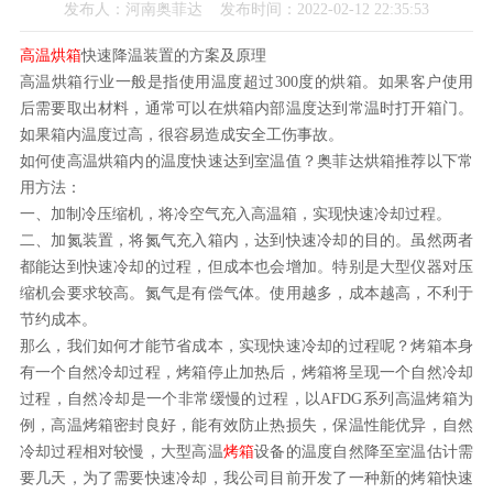
发布人：河南奥菲达 发布时间：2022-02-12 22:35:53
高温烘箱
快速降温装置的方案及原理
高温烘箱行业一般是指使用温度超过300度的烘箱。如果客户使用
后需要取出材料，通常可以在烘箱内部温度达到常温时打开箱门。
如果箱内温度过高，很容易造成安全工伤事故。
如何使高温烘箱内的温度快速达到室温值？奥菲达烘箱推荐以下常
用方法：
一、加制冷压缩机，将冷空气充入高温箱，实现快速冷却过程。
二、加氮装置，将氮气充入箱内，达到快速冷却的目的。虽然两者
都能达到快速冷却的过程，但成本也会增加。特别是大型仪器对压
缩机会要求较高。氮气是有偿气体。使用越多，成本越高，不利于
节约成本。
那么，我们如何才能节省成本，实现快速冷却的过程呢？烤箱本身
有一个自然冷却过程，烤箱停止加热后，烤箱将呈现一个自然冷却
过程，自然冷却是一个非常缓慢的过程，以AFDG系列高温烤箱为
例，高温烤箱密封良好，能有效防止热损失，保温性能优异，自然
冷却过程相对较慢，大型高温
烤箱
设备的温度自然降至室温估计需
要几天，为了需要快速冷却，我公司目前开发了一种新的烤箱快速